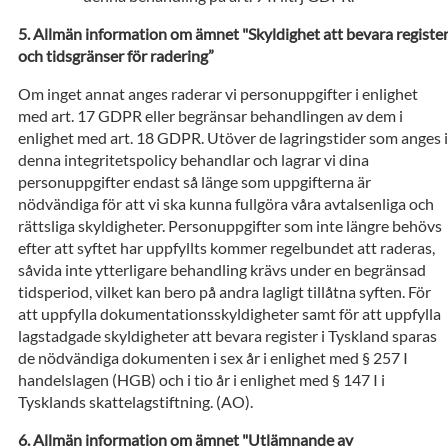
Allmän information om ämnet "Skyldighet att bevara registe
och tidsgränser för radering”
Om inget annat anges raderar vi personuppgifter i enlighet
med art. 17 GDPR eller begränsar behandlingen av dem i
enlighet med art. 18 GDPR. Utöver de lagringstider som anges i
denna integritetspolicy behandlar och lagrar vi dina
personuppgifter endast så länge som uppgifterna är
nödvändiga för att vi ska kunna fullgöra våra avtalsenliga och
rättsliga skyldigheter. Personuppgifter som inte längre behövs
efter att syftet har uppfyllts kommer regelbundet att raderas,
såvida inte ytterligare behandling krävs under en begränsad
tidsperiod, vilket kan bero på andra lagligt tillåtna syften. För
att uppfylla dokumentationsskyldigheter samt för att uppfylla
lagstadgade skyldigheter att bevara register i Tyskland sparas
de nödvändiga dokumenten i sex år i enlighet med § 257 I
handelslagen (HGB) och i tio år i enlighet med § 147 I i
Tysklands skattelagstiftning. (AO).
Allmän information om ämnet "Utlämnande av