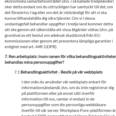
ekonomiska samarbetsområdet (dvs. i så kallade tredjeländer)
sker detta endast om du uttryckligen har samtyckt till det, om
det föreskrivs i lag eller om det är nödvändigt för att vi ska
kunna tillhandahålla dig våra tjänster. Om vi i dessa
undantagsfall behandlar uppgifter i tredje land kommer detta
att ske genom att säkerställa att vissa åtgärder vidtas (dvs. på
grundval av ett beslut om adekvat skyddsnivå från EU-
kommissionen eller genom att presentera lämpliga garantier i
enlighet med art. 44ff. GDPR).
Ren arbetsplats: Inom ramen för vilka behandlingsaktiviteter
behandlas mina personuppgifter?
Behandlingsaktivitet - Besök på vår webbplats
I den mån du använder vår webbplats enbart för
informationsändamål, dvs. om du inte registrerar dig
på plattformen eller på annat sätt överför
information till oss, samlar vi endast in de
personuppgifter som din personliga webbläsare
överför till vår server. Workplace Pure-plattformen är
hostad GDPR-kompatibel med Open Telekom Cloud