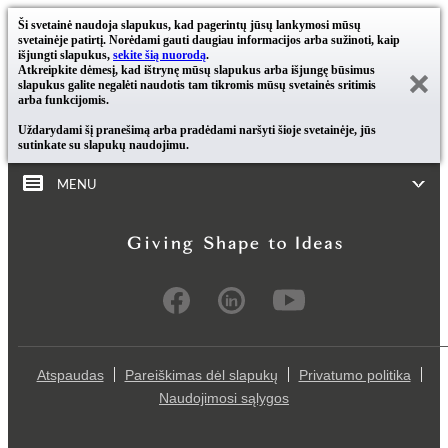
Ši svetainė naudoja slapukus, kad pagerintų jūsų lankymosi mūsų
svetainėje patirtį. Norėdami gauti daugiau informacijos arba sužinoti, kaip
išjungti slapukus,
sekite šią nuorodą
.
Atkreipkite dėmesį, kad ištrynę mūsų slapukus arba išjungę būsimus
slapukus galite negalėti naudotis tam tikromis mūsų svetainės sritimis
arba funkcijomis.
Uždarydami šį pranešimą arba pradėdami naršyti šioje svetainėje, jūs
sutinkate su slapukų naudojimu.
MENU
Atspaudas
Pareiškimas dėl slapukų
Privatumo politika
Naudojimosi sąlygos