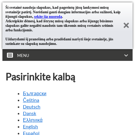
Ši svetainė naudoja slapukus, kad pagerintų jūsų lankymosi mūsų
svetainėje patirtį. Norėdami gauti daugiau informacijos arba sužinoti, kaip
išjungti slapukus,
sekite šią nuorodą
.
Atkreipkite dėmesį, kad ištrynę mūsų slapukus arba išjungę būsimus
slapukus galite negalėti naudotis tam tikromis mūsų svetainės sritimis
arba funkcijomis.
Uždarydami šį pranešimą arba pradėdami naršyti šioje svetainėje, jūs
sutinkate su slapukų naudojimu.
MENU
Pasirinkite kalbą
Български
Čeština
Deutsch
Dansk
Ελληνικά
English
Español