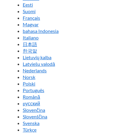
Eesti
Suomi
Français
Magyar
bahasa Indonesia
Italiano
日本語
한국말
Lietuvių kalba
Latviešu valodā
Nederlands
Norsk
Polski
Português
Română
pусский
Slovenčina
Slovenščina
Svenska
Türkçe