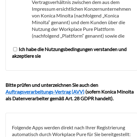
Vertragsverhältnis zwischen dem aus dem
Impressum ersichtlichen Konzernunternehmen
von Konica Minolta (nachfolgend „Konica
Minolta“ genannt) und dem Kunden über die
Nutzung der Workplace Pure Plattform
(nachfolgend „Plattform“ genannt) sowie die
Buchung und Nutzung der darauf angebotenen
Ich habe die Nutzungsbedingungen verstanden und
Clouddienste.
akzeptiere sie
Die Plattform sowie die darauf angebotenen
Clouddienste sind für die ausschließliche
Nutzung durch gewerbliche Kunden innerhalb
von Tschechische Republik bestimmt.
Bitte prüfen und unterzeichnen Sie auch den
Auftragsverarbeitungs-Vertrag (AVV)
(sofern Konica Minolta
Nutzung der Workplace Pure Plattform
als Datenverarbeiter gemäß Art. 28 GDPR handelt).
Die Plattform wird kostenlos von Konica
Minolta zur Verfügung gestellt.
Um die Plattform zu nutzen und die darauf
Folgende Apps werden direkt nach Ihrer Registrierung
angebotenen Clouddienste buchen zu können,
automatisch durch Workplace Pure für Sie bereitgestellt:
ist eine vorherige Registrierung des Kunden