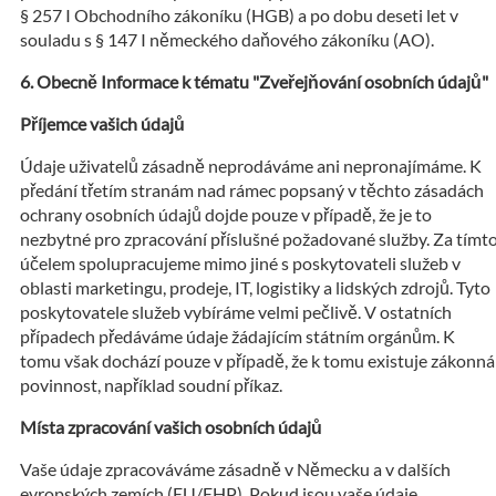
§ 257 I Obchodního zákoníku (HGB) a po dobu deseti let v
souladu s § 147 I německého daňového zákoníku (AO).
Obecně Informace k tématu "Zveřejňování osobních údajů"
Příjemce vašich údajů
Údaje uživatelů zásadně neprodáváme ani nepronajímáme. K
předání třetím stranám nad rámec popsaný v těchto zásadách
ochrany osobních údajů dojde pouze v případě, že je to
nezbytné pro zpracování příslušné požadované služby. Za tímt
účelem spolupracujeme mimo jiné s poskytovateli služeb v
oblasti marketingu, prodeje, IT, logistiky a lidských zdrojů. Tyto
poskytovatele služeb vybíráme velmi pečlivě. V ostatních
případech předáváme údaje žádajícím státním orgánům. K
tomu však dochází pouze v případě, že k tomu existuje zákonná
povinnost, například soudní příkaz.
Místa zpracování vašich osobních údajů
Vaše údaje zpracováváme zásadně v Německu a v dalších
evropských zemích (EU/EHP). Pokud jsou vaše údaje