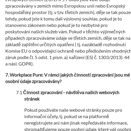
zpracovávány v zemích mimo Evropskou unii nebo Evropský
hospodářský prostor (tj. v tzv. třetích zemích), děje se tak pouze
tehdy, pokud jste k tomu dali výslovný souhlas, pokud je to
stanoveno zákonem nebo pokud je to nezbytné pro
poskytování našich služeb vám. Pokud v těchto výjimečných
případech zpracováváme údaje ve třetích zemích, děje se tak na
základě zajištění určitých opatření ( tj. nazákladě rozhodnutí
Komise EU o odpovídající ochraně nebo předložením vhodnýc
záruk podle čl. 5 odst. 1 písm. a) nařízení (ES) č. 1303/2013). 44
a násl. GDPR).
Workplace Pure: V rámci jakých činností zpracování jsou mé
osobní údaje zpracovávány?
Činnost zpracování - návštěva našich webových
stránek
Pokud používáte naše webové stránky pouze pro
informační účely, tj. pokud se na platformě
neregistrujete ani nám jinak nepředáváte informace,
shromažďujeme pouze osobní údaje, které váš osobní