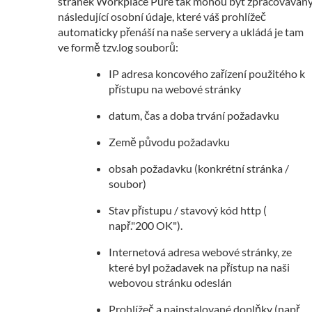
stránek Workplace Pure tak mohou být zpracováván
následující osobní údaje, které váš prohlížeč
automaticky přenáší na naše servery a ukládá je tam
ve formě tzv.log souborů:
IP adresa koncového zařízení použitého k
přístupu na webové stránky
datum, čas a doba trvání požadavku
Země původu požadavku
obsah požadavku (konkrétní stránka /
soubor)
Stav přístupu / stavový kód http (
např."200 OK").
Internetová adresa webové stránky, ze
které byl požadavek na přístup na naši
webovou stránku odeslán
Prohlížeč a nainstalované doplňky (např.