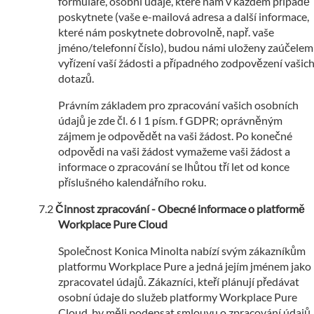
formuláře, osobní údaje, které nám v každém případě
poskytnete (vaše e-mailová adresa a další informace,
které nám poskytnete dobrovolně, např. vaše
jméno/telefonní číslo), budou námi uloženy zaúčelem
vyřízení vaší žádosti a případného zodpovězení vašic
dotazů.
Právním základem pro zpracování vašich osobních
údajů je zde čl. 6 I 1 písm. f GDPR; oprávněným
zájmem je odpovědět na vaši žádost. Po konečné
odpovědi na vaši žádost vymažeme vaši žádost a
informace o zpracování se lhůtou tří let od konce
příslušného kalendářního roku.
Činnost zpracování - Obecné informace o platformě
Workplace Pure Cloud
Společnost Konica Minolta nabízí svým zákazníkům
platformu Workplace Pure a jedná jejím jménem jako
zpracovatel údajů. Zákazníci, kteří plánují předávat
osobní údaje do služeb platformy Workplace Pure
Cloud, by měli podepsat smlouvu o zpracování údajů,