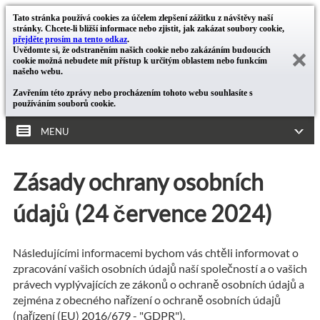
Tato stránka používá cookies za účelem zlepšení zážitku z návštěvy naší
stránky. Chcete-li bližší informace nebo zjistit, jak zakázat soubory cookie,
přejděte prosím na tento odkaz
.
Uvědomte si, že odstraněním našich cookie nebo zakázáním budoucích
cookie možná nebudete mít přístup k určitým oblastem nebo funkcím
našeho webu.
Zavřením této zprávy nebo procházením tohoto webu souhlasíte s
používáním souborů cookie.
MENU
Zásady ochrany osobních
údajů (24 července 2024)
Následujícími informacemi bychom vás chtěli informovat o
zpracování vašich osobních údajů naší společností a o vašich
právech vyplývajících ze zákonů o ochraně osobních údajů a
zejména z obecného nařízení o ochraně osobních údajů
(nařízení (EU) 2016/679 - "GDPR").