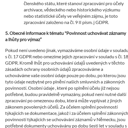
členského státu, které stanoví zpracování pro účely
archivace, vědeckého nebo historického výzkumu
nebo statistické účely ve veřejném zájmu, je toto
zpracování založeno na čl. 9 II písm. j GDPR.
Obecné informace k tématu "Povinnost uchovávat záznamy
a lhůty pro výmaz”
Pokud není uvedeno jinak, vymazáváme osobní údaje v soulad
s čl. 17 GDPR nebo omezíme jejich zpracování v souladu s čl. 1
GDPR. Kromě lhůt pro uchovávání údajů uvedených v těchto
zásadách ochrany osobních údajů zpracováváme a
uchováváme vaše osobní údaje pouze po dobu, po kterou jsou
tyto údaje nezbytné pro plnění našich smluvních a zákonných
povinností. Osobní údaje , které po splnění účelu již nejsou
potřebné, budou pravidelně vymazány, pokud není nutné další
zpracování po omezenou dobu, která může vyplývat z jiných
zákonem povolených účelů. Za účelem splnění povinností
týkajících se dokumentace, jakož i za účelem splnění zákonnýc
povinností týkajících se uchovávání záznamů v Německu, jsou
potřebné dokumenty uchovávány po dobu šesti let v souladu s